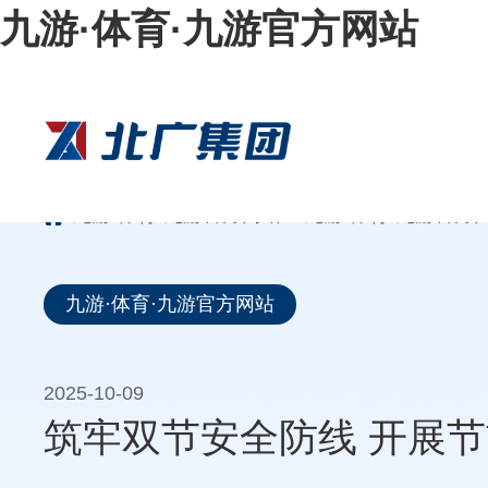
九游·体育·九游官方网站
九游·体育·九游官方网站
>
九游·体育·九游官方
九游·体育·九游官方网站
2025-10-09
筑牢双节安全防线 开展