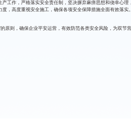
生产工作，严格落实安全责任制，坚决摒弃麻痹思想和侥幸心理
力度，高度重视安全施工，确保各项安全保障措施全面有效落实
”的原则，确保企业平安运营，有效防范各类安全风险，为双节