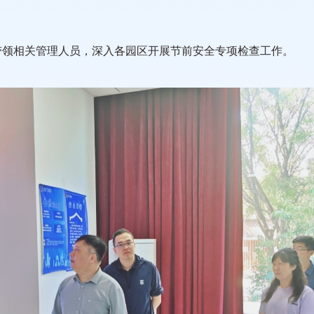
带领相关管理人员，深入各园区开展节前安全专项检查工作。