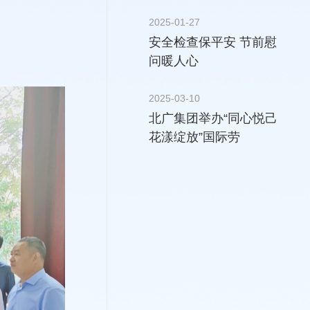
2025-01-27
安全检查保平安 节前慰
问暖人心
2025-03-10
北广集团举办“同心悦己
花漾绽放”国际劳