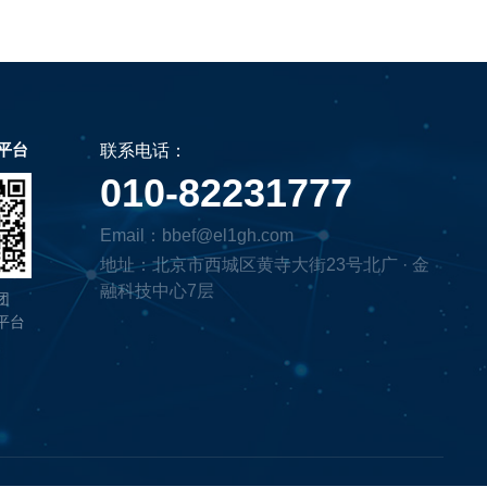
平台
联系电话：
010-82231777
Email：bbef@el1gh.com
地址：北京市西城区黄寺大街23号北广 · 金
融科技中心7层
团
平台