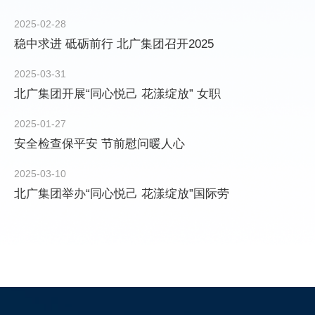
2025-02-28
稳中求进 砥砺前行 北广集团召开2025
2025-03-31
北广集团开展“同心悦己 花漾绽放” 女职
2025-01-27
安全检查保平安 节前慰问暖人心
2025-03-10
北广集团举办“同心悦己 花漾绽放”国际劳