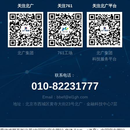
关注北广
关注761
关注北广平台
北广集团
761工场
北广集团
科技服务平台
联系电话：
010-82231777
Email：bbef@el1gh.com
地址：北京市西城区黄寺大街23号北广 · 金融科技中心7层