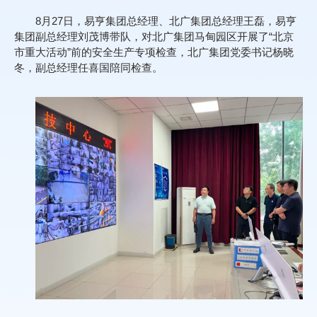
8月27日，易亨集团总经理、北广集团总经理王磊，易亨
集团副总经理刘茂博带队，对北广集团马甸园区开展了“北京
市重大活动”前的安全生产专项检查，北广集团党委书记杨晓
冬，副总经理任喜国陪同检查。