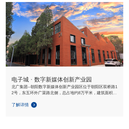
电子城 · 数字新媒体创新产业园
北广集团--朝阳数字新媒体创新产业园区位于朝阳区双桥路1
2号，东五环外广渠路北侧，总占地约8万平米，建筑面积约
3万平米，定位为科技产业与文化创意产业相融合的精品园
了解详情
区。朝阳数字新媒体创新产业园区地处国家文化创新产业试
验区和CBD-定福庄国际传媒走廊的核心地带，连接中心城
区和通州行政副中心，园区各种市政配套设施完善，容积率
低，绿树成荫，环境优美，典型的工业厂房和后现代主义的