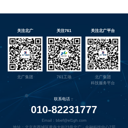
改造风格使双桥园区成为了一个集科技和文化相得益彰的办
公活动场所。
关注北广
关注761
关注北广平台
北广集团
761工场
北广集团
科技服务平台
联系电话：
010-82231777
Email：bbef@el1gh.com
地址：北京市西城区黄寺大街23号北广 · 金融科技中心7层