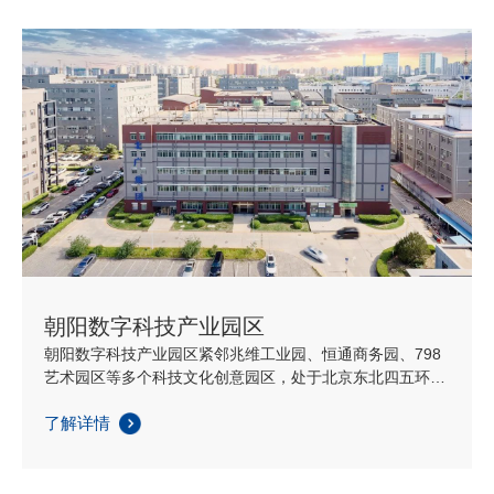
朝阳数字科技产业园区
朝阳数字科技产业园区紧邻兆维工业园、恒通商务园、798
艺术园区等多个科技文化创意园区，处于北京东北四五环之
间的电子城东区核心地带，地理位置优越，交通便利，可享
了解详情
受中关村朝阳园政策奖励资金、发展基金，政府专项资金补
贴等利好政策，适合科技、文创、互联网等类型的企业入
驻。