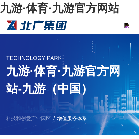
九游·体育·九游官方网站
TECHNOLOGY PARK
九游·体育·九游官方网
站-九游（中国）
科技和创意产业园区
增值服务体系